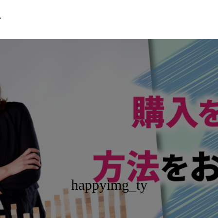
ン
happyimg_ty