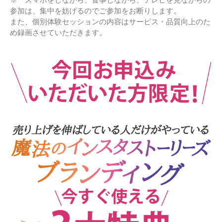
※ スマホをしながら、⾷事しながら、テレビを⾒ながらの
参加は、集中を妨げるのでご参加をお断りします。
また、個別体験セッションの内容はサービス・品質向上のた
め録画させていただきます。