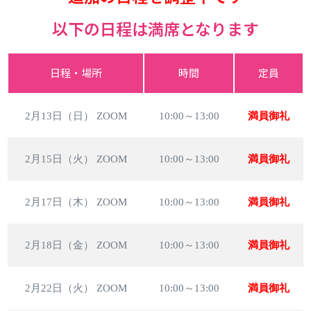
以下の日程は満席となります
日程・場所
時間
定員
2月13日（日） ZOOM
10:00～13:00
満員御礼
2月15日（火） ZOOM
10:00～13:00
満員御礼
2月17日（木） ZOOM
10:00～13:00
満員御礼
2月18日（金） ZOOM
10:00～13:00
満員御礼
2月22日（火） ZOOM
10:00～13:00
満員御礼