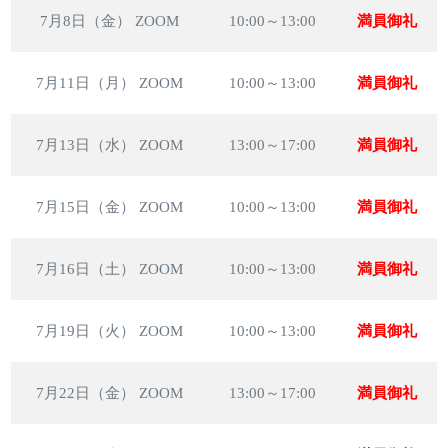
7月8日（金） ZOOM
10:00～13:00
満員御礼
7月11日（月） ZOOM
10:00～13:00
満員御礼
7月13日（水） ZOOM
13:00～17:00
満員御礼
7月15日（金） ZOOM
10:00～13:00
満員御礼
7月16日（土） ZOOM
10:00～13:00
満員御礼
7月19日（火） ZOOM
10:00～13:00
満員御礼
7月22日（金） ZOOM
13:00～17:00
満員御礼