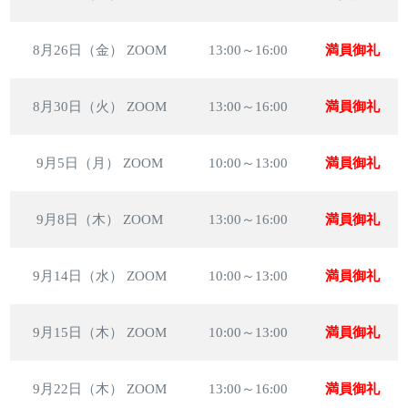
8月26日（金） ZOOM
13:00～16:00
満員御礼
8月30日（火） ZOOM
13:00～16:00
満員御礼
9月5日（月） ZOOM
10:00～13:00
満員御礼
9月8日（木） ZOOM
13:00～16:00
満員御礼
9月14日（水） ZOOM
10:00～13:00
満員御礼
9月15日（木） ZOOM
10:00～13:00
満員御礼
9月22日（木） ZOOM
13:00～16:00
満員御礼