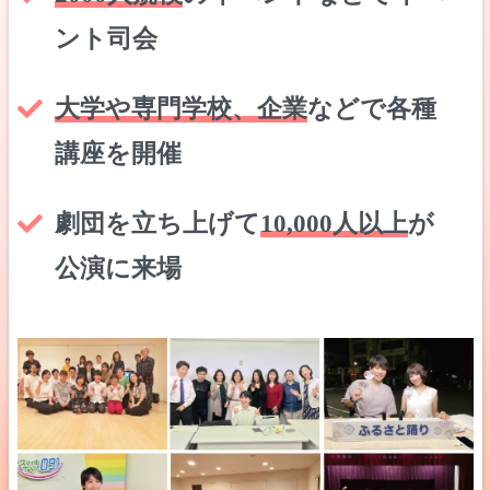
ント司会
大学や専門学校、企業
などで各種
講座を開催
劇団を立ち上げて
10,000人以上
が
公演に来場