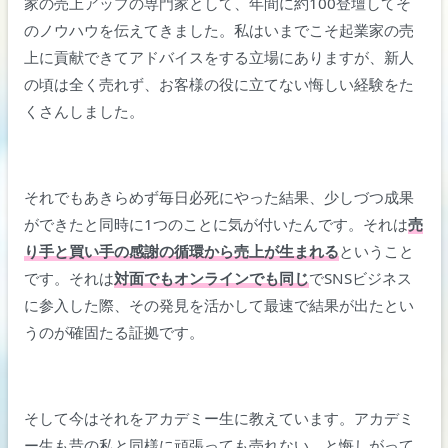
家の売上アップの専門家として、年間に約100登壇してそ
のノウハウを伝えてきました。私はいまでこそ起業家の売
上に貢献できてアドバイスをする立場にありますが、新人
の頃は全く売れず、お客様の役に立てない悔しい経験をた
くさんしました。
それでもあきらめず毎日必死にやった結果、少しづつ成果
ができたと同時に1つのことに気が付いたんです。それは
売
り手と買い手の感謝の循環から売上が生まれる
ということ
です。それは
対面でもオンラインでも同じ
でSNSビジネス
に参入した際、その発見を活かして最速で結果が出たとい
うのが確固たる証拠です。
そして今はそれをアカデミー生に教えています。アカデミ
ー生も昔の私と同様に頑張っても売れない、と悔しがって